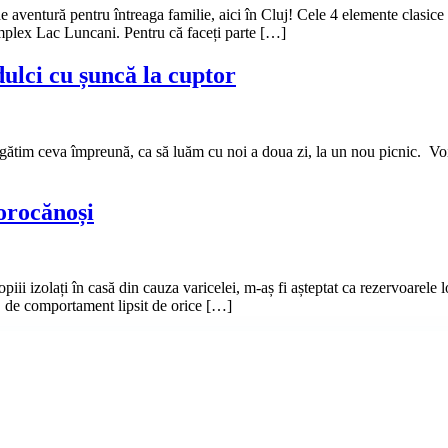
l de aventură pentru întreaga familie, aici în Cluj! Cele 4 elemente cl
mplex Lac Luncani. Pentru că faceți parte […]
dulci cu șuncă la cuptor
să gătim ceva împreună, ca să luăm cu noi a doua zi, la un nou picnic.
orocănoși
 izolați în casă din cauza varicelei, m-aș fi așteptat ca rezervoarele lo
i, de comportament lipsit de orice […]