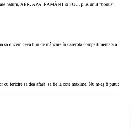
asice ale naturii, AER, APĂ, PĂMÂNT și FOC, plus unul ”bonus”,
 Voia să ducem ceva bun de mâncare în caserola compartimentată a
r cu fericire să dea afară, să fie la cote maxime. Nu m-aș fi putut