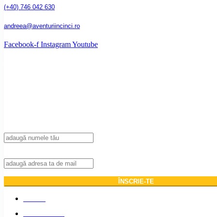
(+40) 746 042 630
andreea@aventuriincinci.ro
Facebook-f
Instagram
Youtube
Înscrie-te la newsletter!
Introdu adresa ta de mail pentru a primi notificări de fiecare dată c
articol nou pe blog.
Nume
Adresa de mail:
ACASĂ
DESPRE NOI