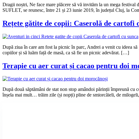
Dragii noștri, Ne face mare plăcere să vă invităm la un mega festiva
SUFLET, se reunesc, între 21 și 23 iunie 2019, în județul Cluj, la Co
Rețete gătite de copii: Caserolă de cartofi 
După ziua în care am fost la picnic în parc, Andrei a venit cu ideea 
copiilor și să luăm față de masă, ca să fie un picnic adevărat. […]
Terapie cu aer curat și cacao pentru doi m
După două săptămâni de stat non stop amândoi părinții împreună cu copiii
înșela mai mult… trăim zile (și nopți) pline de smiorcăieli, de milogel