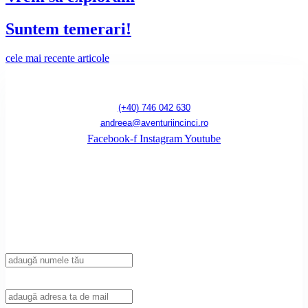
Suntem temerari!
cele mai recente articole
(+40) 746 042 630
andreea@aventuriincinci.ro
Facebook-f
Instagram
Youtube
Înscrie-te la newsletter!
Introdu adresa ta de mail pentru a primi notificări de fiecare dată când publicăm
un articol nou pe blog.
Nume
Adresa de mail: