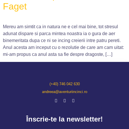
Faget
Mereu am simtit ca in natura ne e cel mai bine, tot stresul
adunat dispare si parca mintea noastra ia o gura de aer
binemeritata dupa ce ni se incing creierii intre patru pereti.
Anul acesta am inceput cu o rezolutie de care am cam uitat:
mi-am propus ca anul asta sa fie despre dragoste, […]
(+40) 746 042 630
andreea@aventuriincinci.ro
Înscrie-te la newsletter!