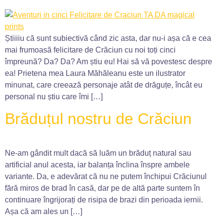
Știiiiu că sunt subiectivă când zic asta, dar nu-i așa că e cea
mai frumoasă felicitare de Crăciun cu noi toți cinci
împreună? Da? Da? Am știu eu! Hai să vă povestesc despre
ea! Prietena mea Laura Măhăleanu este un ilustrator
minunat, care creează personaje atât de drăguțe, încât eu
personal nu știu care îmi […]
Brăduțul nostru de Crăciun
Ne-am gândit mult dacă să luăm un brăduț natural sau
artificial anul acesta, iar balanța înclina înspre ambele
variante. Da, e adevărat că nu ne putem închipui Crăciunul
fără miros de brad în casă, dar pe de altă parte suntem în
continuare îngrijorați de risipa de brazi din perioada iernii.
Așa că am ales un […]