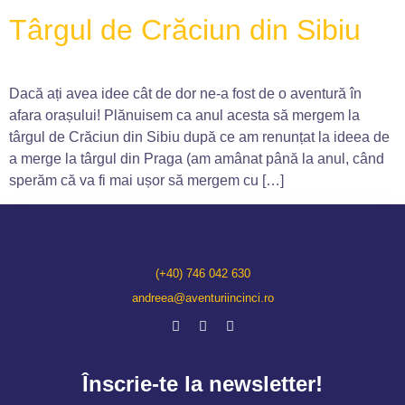
Târgul de Crăciun din Sibiu
Dacă ați avea idee cât de dor ne-a fost de o aventură în
afara orașului! Plănuisem ca anul acesta să mergem la
târgul de Crăciun din Sibiu după ce am renunțat la ideea de
a merge la târgul din Praga (am amânat până la anul, când
sperăm că va fi mai ușor să mergem cu […]
(+40) 746 042 630
andreea@aventuriincinci.ro
Înscrie-te la newsletter!