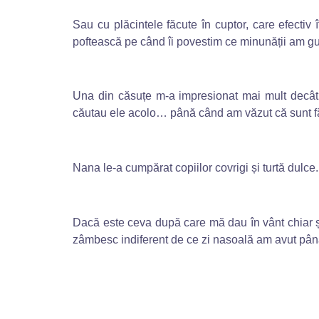
Sau cu plăcintele făcute în cuptor, care efecti
poftească pe când îi povestim ce minunății am gus
Una din căsuțe m-a impresionat mai mult decât c
căutau ele acolo… până când am văzut că sunt fă
Nana le-a cumpărat copiilor covrigi și turtă dulce.
Dacă este ceva după care mă dau în vânt chiar și
zâmbesc indiferent de ce zi nasoală am avut până 