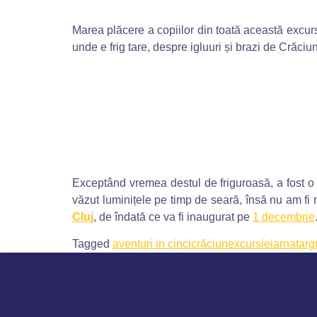
Marea plăcere a copiilor din toată această excursi
unde e frig tare, despre igluuri și brazi de Crăciun
Exceptând vremea destul de friguroasă, a fost o i
văzut luminițele pe timp de seară, însă nu am fi 
Cluj
, de îndată ce va fi inaugurat pe
1 decembrie
Tagged
aventuri in cinci
crăciun
excursie
iarna
targ