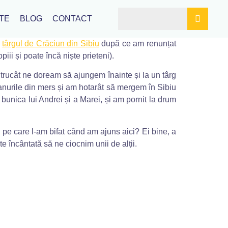
TE
BLOG
CONTACT
a
târgul de Crăciun din Sibiu
după ce am renunțat
i și poate încă niște prieteni).
ntrucât ne doream să ajungem înainte și la un târg
lanurile din mers și am hotarât să mergem în Sibiu
bunica lui Andrei și a Marei, și am pornit la drum
 pe care l-am bifat când am ajuns aici? Ei bine, a
e încântată să ne ciocnim unii de alții.