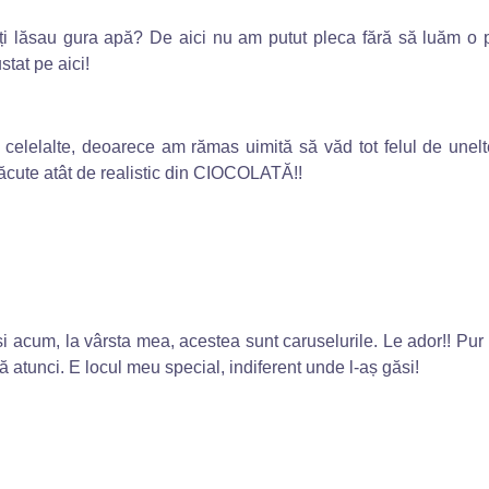
v îți lăsau gura apă? De aici nu am putut pleca fără să luăm o
tat pe aici!
elelalte, deoarece am rămas uimită să văd tot felul de unelte c
cute atât de realistic din CIOCOLATĂ!!
 acum, la vârsta mea, acestea sunt caruselurile. Le ador!! Pur ș
atunci. E locul meu special, indiferent unde l-aș găsi!