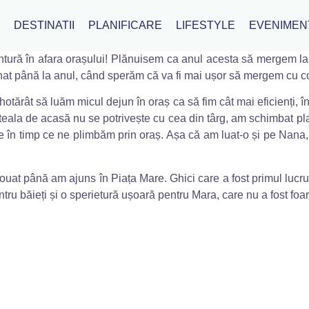
I
DESTINATII
PLANIFICARE
LIFESTYLE
EVENIMEN
entură în afara orașului! Plănuisem ca anul acesta să mergem l
t până la anul, când sperăm că va fi mai ușor să mergem cu copii
tărât să luăm micul dejun în oraș ca să fim cât mai eficienți, î
coteala de acasă nu se potrivește cu cea din târg, am schimbat p
 în timp ce ne plimbăm prin oraș. Așa că am luat-o și pe Nana, 
louat până am ajuns în Piața Mare. Ghici care a fost primul lucru
ru băieți și o sperietură ușoară pentru Mara, care nu a fost foart