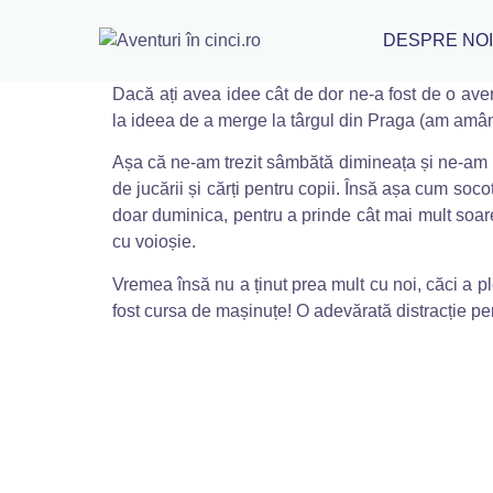
DESPRE NO
Dacă ați avea idee cât de dor ne-a fost de o av
la ideea de a merge la târgul din Praga (am amâna
Așa că ne-am trezit sâmbătă dimineața și ne-am ho
de jucării și cărți pentru copii. Însă așa cum so
doar duminica, pentru a prinde cât mai mult soare
cu voioșie.
Vremea însă nu a ținut prea mult cu noi, căci a p
fost cursa de mașinuțe! O adevărată distracție pent