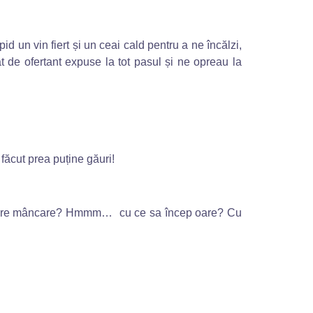
d un vin fiert și un ceai cald pentru a ne încălzi,
tât de ofertant expuse la tot pasul și ne opreau la
făcut prea puține găuri!
 despre mâncare? Hmmm… cu ce sa încep oare? Cu