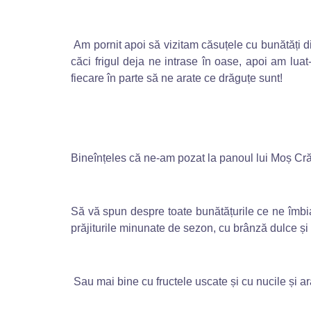
Am pornit apoi să vizitam căsuțele cu bunătăți din
căci frigul deja ne intrase în oase, apoi am luat-
fiecare în parte să ne arate ce drăguțe sunt!
Bineînțeles că ne-am pozat la panoul lui Moș Crăc
Să vă spun despre toate bunătățurile ce ne îm
prăjiturile minunate de sezon, cu brânză dulce și
Sau mai bine cu fructele uscate și cu nucile și ar