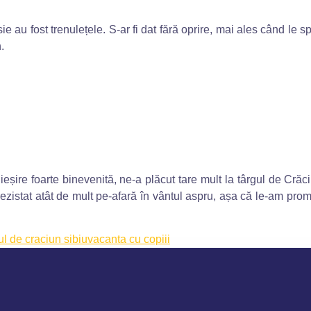
e au fost trenulețele. S-ar fi dat fără oprire, mai ales când le 
.
eșire foarte binevenită, ne-a plăcut tare mult la târgul de Cră
rezistat atât de mult pe-afară în vântul aspru, așa că le-am prom
.
ul de craciun sibiu
vacanta cu copiii