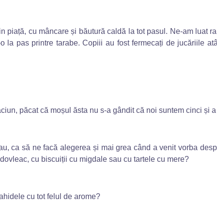
 piață, cu mâncare și băutură caldă la tot pasul. Ne-am luat rapi
o la pas printre tarabe. Copiii au fost fermecați de jucăriile a
iun, păcat că moșul ăsta nu s-a gândit că noi suntem cinci și a 
biau, ca să ne facă alegerea și mai grea când a venit vorba
 dovleac, cu biscuiții cu migdale sau cu tartele cu mere?
ahidele cu tot felul de arome?