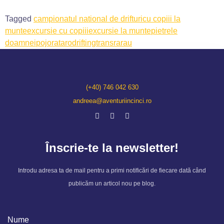
Tagged
campionatul national de drifturi
cu copiii la
munte
excursie cu copiii
excursie la munte
pietrele
doamnei
pojorata
rodrifting
transrarau
(+40) 746 042 630
andreea@aventuriincinci.ro
Înscrie-te la newsletter!
Introdu adresa ta de mail pentru a primi notificări de fiecare dată când
publicăm un articol nou pe blog.
Nume