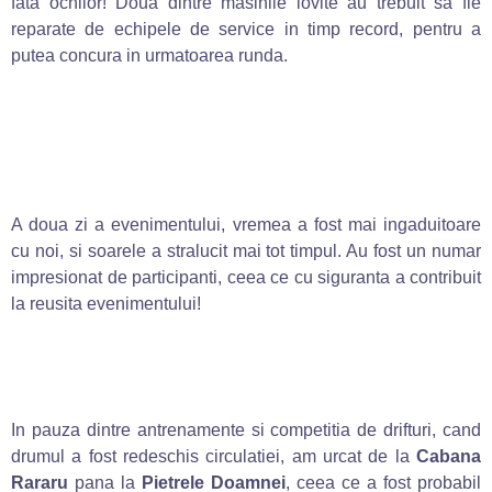
fata ochilor! Doua dintre masinile lovite au trebuit sa fie
reparate de echipele de service in timp record, pentru a
putea concura in urmatoarea runda.
A doua zi a evenimentului, vremea a fost mai ingaduitoare
cu noi, si soarele a stralucit mai tot timpul. Au fost un numar
impresionat de participanti, ceea ce cu siguranta a contribuit
la reusita evenimentului!
In pauza dintre antrenamente si competitia de drifturi, cand
drumul a fost redeschis circulatiei, am urcat de la
Cabana
Rararu
pana la
Pietrele Doamnei
, ceea ce a fost probabil