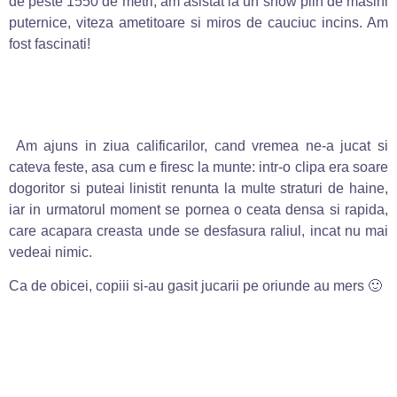
de peste 1550 de metri, am asistat la un show plin de masini
puternice, viteza ametitoare si miros de cauciuc incins. Am
fost fascinati!
Am ajuns in ziua calificarilor, cand vremea ne-a jucat si
cateva feste, asa cum e firesc la munte: intr-o clipa era soare
dogoritor si puteai linistit renunta la multe straturi de haine,
iar in urmatorul moment se pornea o ceata densa si rapida,
care acapara creasta unde se desfasura raliul, incat nu mai
vedeai nimic.
Ca de obicei, copiii si-au gasit jucarii pe oriunde au mers 🙂