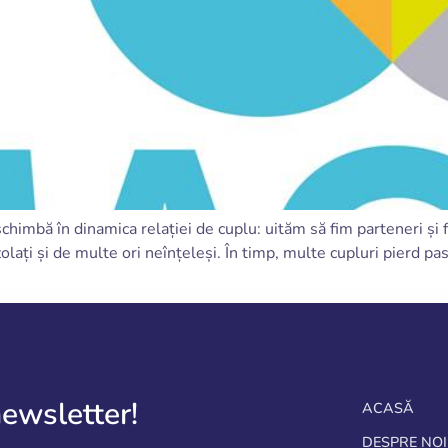
imbă în dinamica relației de cuplu: uităm să fim parteneri și fo
lați și de multe ori neînțeleși. În timp, multe cupluri pierd pasi
newsletter!
ACASĂ
DESPRE NOI