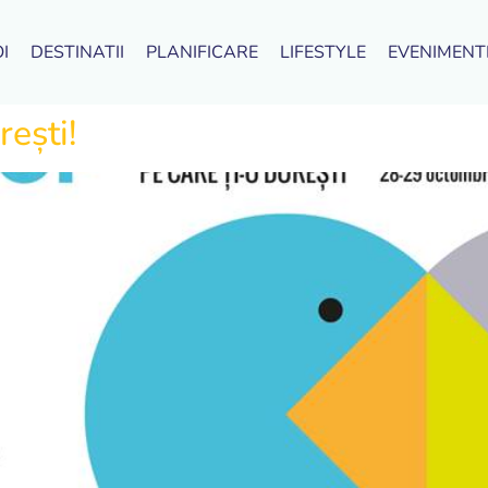
I
DESTINATII
PLANIFICARE
LIFESTYLE
EVENIMENT
rești!