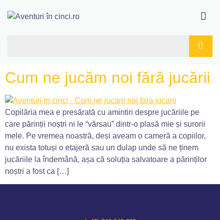
Cum ne jucăm noi fără jucării
Copilăria mea e presărată cu amintiri despre jucăriile pe
care părinții noștri ni le “vărsau” dintr-o plasă mie și surorii
mele. Pe vremea noastră, deși aveam o cameră a copiilor,
nu exista totuși o etajeră sau un dulap unde să ne ținem
jucăriile la îndemână, așa că soluția salvatoare a părinților
noștri a fost ca […]