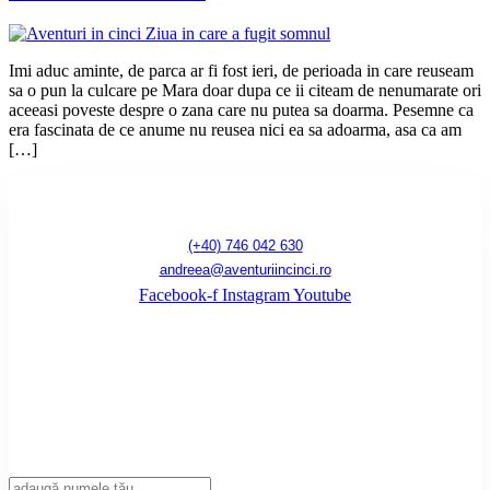
Imi aduc aminte, de parca ar fi fost ieri, de perioada in care reuseam
sa o pun la culcare pe Mara doar dupa ce ii citeam de nenumarate ori
aceeasi poveste despre o zana care nu putea sa doarma. Pesemne ca
era fascinata de ce anume nu reusea nici ea sa adoarma, asa ca am
[…]
(+40) 746 042 630
andreea@aventuriincinci.ro
Facebook-f
Instagram
Youtube
Înscrie-te la newsletter!
Introdu adresa ta de mail pentru a primi notificări de fiecare dată când publicăm
un articol nou pe blog.
Nume