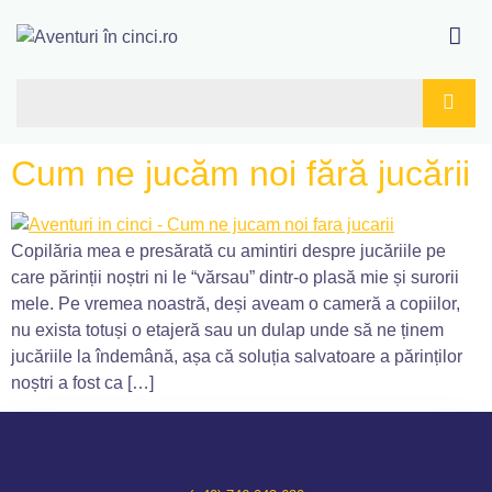
Cum ne jucăm noi fără jucării
Copilăria mea e presărată cu amintiri despre jucăriile pe
care părinții noștri ni le “vărsau” dintr-o plasă mie și surorii
mele. Pe vremea noastră, deși aveam o cameră a copiilor,
nu exista totuși o etajeră sau un dulap unde să ne ținem
jucăriile la îndemână, așa că soluția salvatoare a părinților
noștri a fost ca […]