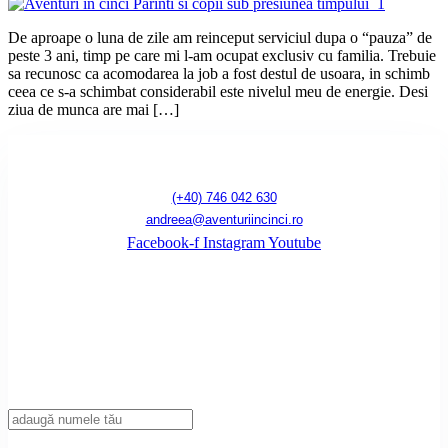
De aproape o luna de zile am reinceput serviciul dupa o “pauza” de
peste 3 ani, timp pe care mi l-am ocupat exclusiv cu familia. Trebuie
sa recunosc ca acomodarea la job a fost destul de usoara, in schimb
ceea ce s-a schimbat considerabil este nivelul meu de energie. Desi
ziua de munca are mai […]
(+40) 746 042 630
andreea@aventuriincinci.ro
Facebook-f
Instagram
Youtube
Înscrie-te la newsletter!
Introdu adresa ta de mail pentru a primi notificări de fiecare dată când publicăm
un articol nou pe blog.
Nume