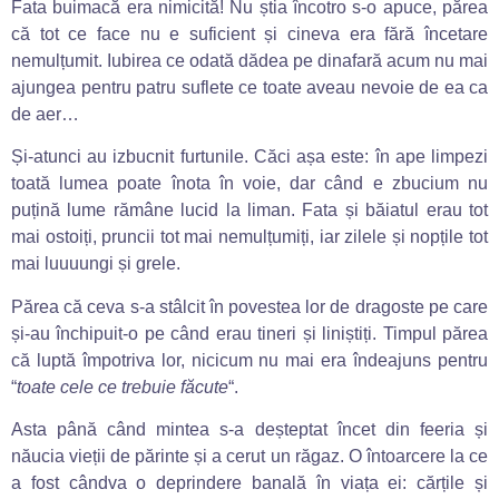
Fata buimacă era nimicită! Nu știa încotro s-o apuce, părea
că tot ce face nu e suficient și cineva era fără încetare
nemulțumit. Iubirea ce odată dădea pe dinafară acum nu mai
ajungea pentru patru suflete ce toate aveau nevoie de ea ca
de aer…
Și-atunci au izbucnit furtunile. Căci așa este: în ape limpezi
toată lumea poate înota în voie, dar când e zbucium nu
puțină lume rămâne lucid la liman. Fata și băiatul erau tot
mai ostoiți, pruncii tot mai nemulțumiți, iar zilele și nopțile tot
mai luuuungi și grele.
Părea că ceva s-a stâlcit în povestea lor de dragoste pe care
și-au închipuit-o pe când erau tineri și liniștiți. Timpul părea
că luptă împotriva lor, nicicum nu mai era îndeajuns pentru
“
toate cele ce trebuie făcute
“.
Asta până când mintea s-a deșteptat încet din feeria și
năucia vieții de părinte și a cerut un răgaz. O întoarcere la ce
a fost cândva o deprindere banală în viața ei: cărțile și