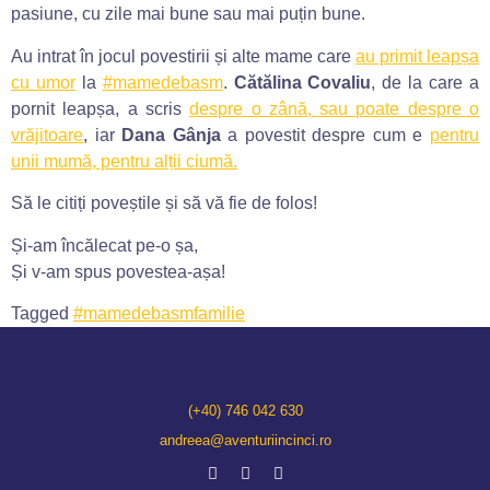
pasiune, cu zile mai bune sau mai puțin bune.
Au intrat în jocul povestirii și alte mame care
au primit leapșa
cu umor
la
#mamedebasm
.
Cătălina Covaliu
, de la care a
pornit leapșa, a scris
despre o zână, sau poate despre o
vrăjitoare
, iar
Dana Gânja
a povestit despre cum e
pentru
unii mumă, pentru alții ciumă.
Să le citiți poveștile și să vă fie de folos!
Și-am încălecat pe-o șa,
Și v-am spus povestea-așa!
Tagged
#mamedebasm
familie
(+40) 746 042 630
andreea@aventuriincinci.ro