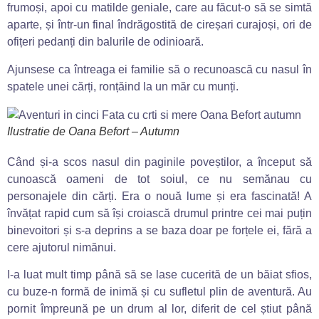
frumoși, apoi cu matilde geniale, care au făcut-o să se simtă
aparte, și într-un final îndrăgostită de cireșari curajoși, ori de
ofițeri pedanți din balurile de odinioară.
Ajunsese ca întreaga ei familie să o recunoască cu nasul în
spatele unei cărți, ronțăind la un măr cu munți.
Ilustratie de Oana Befort – Autumn
Când și-a scos nasul din paginile poveștilor, a început să
cunoască oameni de tot soiul, ce nu semănau cu
personajele din cărți. Era o nouă lume și era fascinată! A
învățat rapid cum să își croiască drumul printre cei mai puțin
binevoitori și s-a deprins a se baza doar pe forțele ei, fără a
cere ajutorul nimănui.
I-a luat mult timp până să se lase cucerită de un băiat sfios,
cu buze-n formă de inimă și cu sufletul plin de aventură. Au
pornit împreună pe un drum al lor, diferit de cel știut până