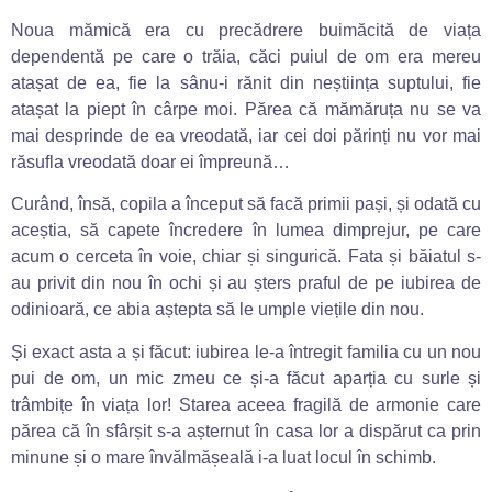
Noua mămică era cu precădrere buimăcită de viața
dependentă pe care o trăia, căci puiul de om era mereu
atașat de ea, fie la sânu-i rănit din neștiința suptului, fie
atașat la piept în cârpe moi. Părea că mămăruța nu se va
mai desprinde de ea vreodată, iar cei doi părinți nu vor mai
răsufla vreodată doar ei împreună…
Curând, însă, copila a început să facă primii pași, și odată cu
aceștia, să capete încredere în lumea dimprejur, pe care
acum o cerceta în voie, chiar și singurică. Fata și băiatul s-
au privit din nou în ochi și au șters praful de pe iubirea de
odinioară, ce abia aștepta să le umple viețile din nou.
Și exact asta a și făcut: iubirea le-a întregit familia cu un nou
pui de om, un mic zmeu ce și-a făcut aparția cu surle și
trâmbițe în viața lor! Starea aceea fragilă de armonie care
părea că în sfârșit s-a așternut în casa lor a dispărut ca prin
minune și o mare învălmășeală i-a luat locul în schimb.