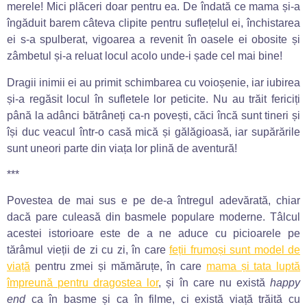
merele! Mici plăceri doar pentru ea. De îndată ce mama și-a
îngăduit barem câteva clipite pentru suflețelul ei, închistarea
ei s-a spulberat, vigoarea a revenit în oasele ei obosite și
zâmbetul și-a reluat locul acolo unde-i șade cel mai bine!
Dragii inimii ei au primit schimbarea cu voioșenie, iar iubirea
și-a regăsit locul în sufletele lor peticite. Nu au trăit fericiți
până la adânci bătrâneți ca-n povești, căci încă sunt tineri și
își duc veacul într-o casă mică și gălăgioasă, iar supărările
sunt uneori parte din viața lor plină de aventură!
***
Povestea de mai sus e pe de-a întregul adevărată, chiar
dacă pare culeasă din basmele populare moderne. Tâlcul
acestei istorioare este de a ne aduce cu picioarele pe
tărâmul vieții de zi cu zi, în care
feții frumoși sunt model de
viață
pentru zmei și mămăruțe, în care
mama și tata luptă
împreună pentru dragostea lor
, și în care nu există
happy
end
ca în basme și ca în filme, ci există viață trăită cu