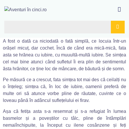
A fost o dată ca niciodată o fată simplă, ce locuia într-un
orășel micuț, dar cochet. Încă de când era mică-mică, fata
asta se hrănea cu iubire, cu muuultă-multă iubire. Se simțea
cel mai bine atunci când sufletul îi era plin de sentimentul
ăsta hrănitor, ce ține loc de mâncare, de băutură și de somn.
Pe măsură ce a crescut, fata simțea tot mai des că ceilalți nu
o înțeleg; simțea că, în loc de iubire, oamenii preferă de
multe ori să atunce vorbe pline de răutate, cuvinte ce o
loveau până în adâncul suflețelului ei firav.
Așa că fetița asta s-a resemnat și s-a refugiat în lumea
basmelor și a poveștilor cu tâlc, pline de întâmplări
nemaiînchipuite, la început cu ilene cosânzene și feți