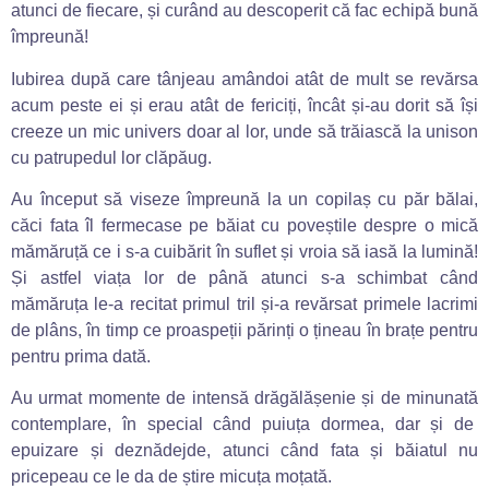
atunci de fiecare, și curând au descoperit că fac echipă bună
împreună!
Iubirea după care tânjeau amândoi atât de mult se revărsa
acum peste ei și erau atât de fericiți, încât și-au dorit să își
creeze un mic univers doar al lor, unde să trăiască la unison
cu patrupedul lor clăpăug.
Au început să viseze împreună la un copilaș cu păr bălai,
căci fata îl fermecase pe băiat cu poveștile despre o mică
mămăruță ce i s-a cuibărit în suflet și vroia să iasă la lumină!
Și astfel viața lor de până atunci s-a schimbat când
mămăruța le-a recitat primul tril și-a revărsat primele lacrimi
de plâns, în timp ce proaspeții părinți o țineau în brațe pentru
pentru prima dată.
Au urmat momente de intensă drăgălășenie și de minunată
contemplare, în special când puiuța dormea, dar și de
epuizare și deznădejde, atunci când fata și băiatul nu
pricepeau ce le da de știre micuța moțată.