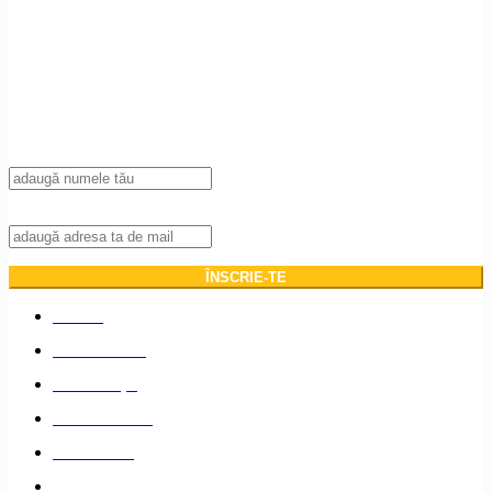
Înscrie-te la newsletter!
Introdu adresa ta de mail pentru a primi notificări de fiecare dată când publicăm
un articol nou pe blog.
Nume
Adresa de mail:
ACASĂ
DESPRE NOI
DESTINAȚII
PLANIFICARE
LIFESTYLE
EVENIMENTE