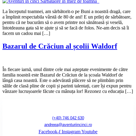
La începutul toamnei, am sărbătorit-o pe Buni a noastră dragă, care
a împlinit respectabila vârstă de 80 de ani! E un prilej de sărbătoare,
pentru că ne bucurăm să o avem printre noi sănătoasă și veselă,
întotdeauna gata să te ajute și să se facă de folos. Ne-am decis să îi
facem un cadou mai […]
Bazarul de Crăciun al școlii Waldorf
În fiecare iarnă, unul dintre cele mai așteptate evenimente de către
familia noastră este Bazarul de Crăciun de la școala Waldorf de
lângă casa noastră. Este o adevărată plăcere să ne plimbăm prin
sălile de clasă pline de copii și parinti talentați, care își expun pentru
vânzare lucrușoarele făcute cu mânuța lor! Rezonez cu educația […]
(+40) 746 042 630
andreea@aventuriincinci.ro
Facebook-f
Instagram
Youtube