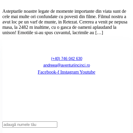
Asteptarile noastre legate de momente importante din viata sunt de
cele mai multe ori confundate cu povesti din filme. Filmul nostru a
avut loc pe un varf de munte, in Retezat. Cererea a venit pe nepusa
masa, la 2482 m inaltime, cu o gasca de oameni aplaudand la
unison! Emotiile si-au spus cuvantul, lacrimile au […]
(+40) 746 042 630
andreea@aventuriincinci.ro
Facebook-f
Instagram
Youtube
Înscrie-te la newsletter!
Introdu adresa ta de mail pentru a primi notificări de fiecare dată când publicăm
un articol nou pe blog.
Nume