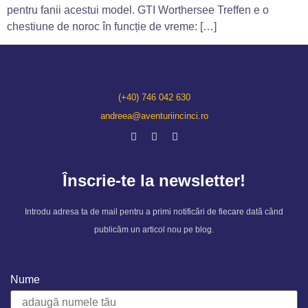
pentru fanii acestui model. GTI Worthersee Treffen e o
chestiune de noroc în funcție de vreme: […]
(+40) 746 042 630
andreea@aventuriincinci.ro
Înscrie-te la newsletter!
Introdu adresa ta de mail pentru a primi notificări de fiecare dată când
publicăm un articol nou pe blog.
Nume