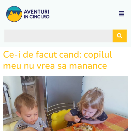
Ce-i de facut cand: copilul
meu nu vrea sa manance