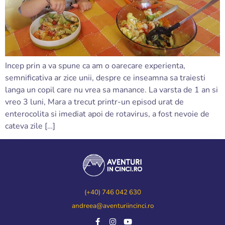
Incep prin a va spune ca am o oarecare experienta,
semnificativa ar zice unii, despre ce inseamna sa traiesti
langa un copil care nu vrea sa manance. La varsta de 1 an si
vreo 3 luni, Mara a trecut printr-un episod urat de
enterocolita si imediat apoi de rotavirus, a fost nevoie de
cateva zile […]
(+40) 746 042 630
andreea@aventuriincinci.ro