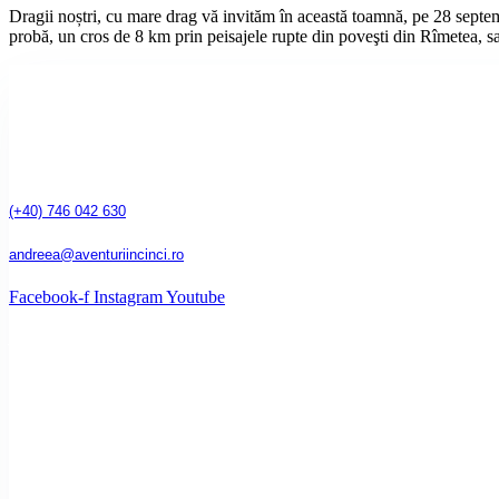
Dragii noștri, cu mare drag vă invităm în această toamnă, pe 28 septem
probă, un cros de 8 km prin peisajele rupte din poveşti din Rîmetea, s
(+40) 746 042 630
andreea@aventuriincinci.ro
Facebook-f
Instagram
Youtube
Înscrie-te la newsletter!
Introdu adresa ta de mail pentru a primi notificări de fiecare dată c
articol nou pe blog.
Nume