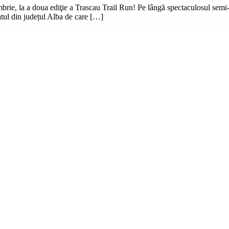
brie, la a doua ediţie a Trascau Trail Run! Pe lângă spectaculosul semi-
atul din județul Alba de care […]
ând publicăm un