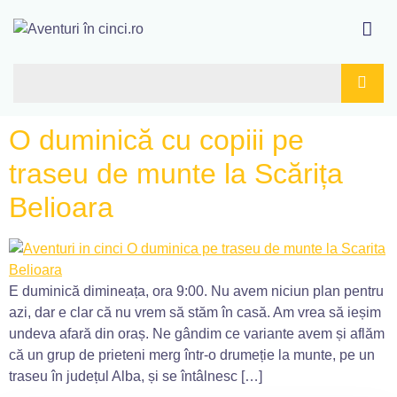
O duminică cu copiii pe
traseu de munte la Scărița
Belioara
E duminică dimineața, ora 9:00. Nu avem niciun plan pentru
azi, dar e clar că nu vrem să stăm în casă. Am vrea să ieșim
undeva afară din oraș. Ne gândim ce variante avem și aflăm
că un grup de prieteni merg într-o drumeție la munte, pe un
traseu în județul Alba, și se întâlnesc […]