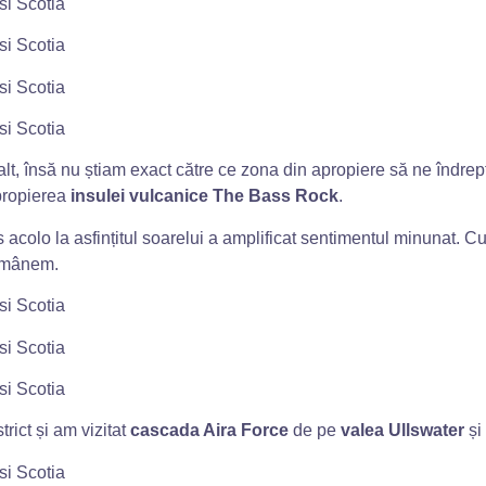
t, însă nu știam exact către ce zona din apropiere să ne îndrept
apropierea
insulei vulcanice The Bass Rock
.
uns acolo la asfințitul soarelui a amplificat sentimentul minunat. C
rămânem.
rict și am vizitat
cascada Aira Force
de pe
valea
Ullswater
și