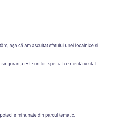
ăm, așa că am ascultat sfatului unei localnice și
u singuranță este un loc special ce merită vizitat
 potecile minunate din parcul tematic.