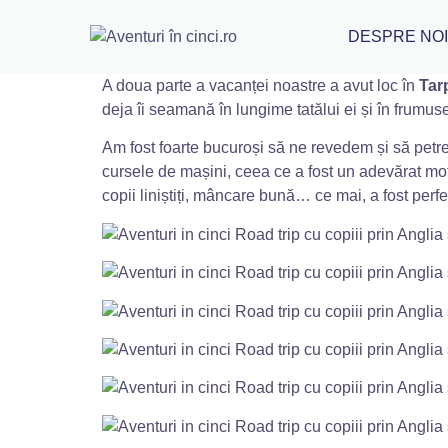
DESPRE NO
A doua parte a vacanței noastre a avut loc în
Tar
deja îi seamană în lungime tatălui ei și în frumus
Am fost foarte bucuroși să ne revedem și să petr
cursele de mașini, ceea ce a fost un adevărat moti
copii liniștiți, mâncare bună… ce mai, a fost perfe