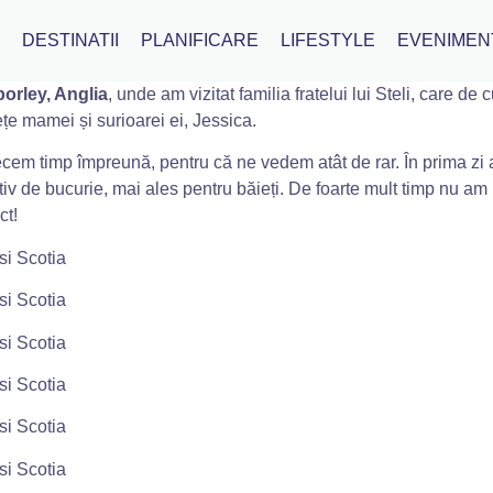
I
DESTINATII
PLANIFICARE
LIFESTYLE
EVENIMEN
porley, Anglia
, unde am vizitat familia fratelui lui Steli, care de
ețe mamei și surioarei ei, Jessica.
ecem timp împreună, pentru că ne vedem atât de rar. În prima zi 
v de bucurie, mai ales pentru băieți. De foarte mult timp nu am m
ct!