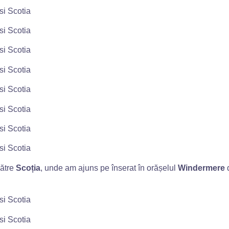
către
Scoția
, unde am ajuns pe înserat în orășelul
Windermere