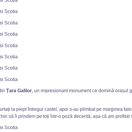
din
Țara Galilor
, un impresionant monument ce domină orașul gal
purtați la piept întregul castel, apoi s-au plimbat pe marginea fa
in să îi prindem pe toți într-o poză decentă, așa că am profitat ș