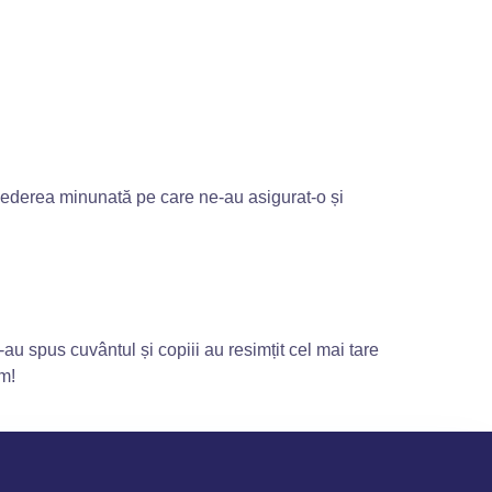
 șederea minunată pe care ne-au asigurat-o și
au spus cuvântul și copiii au resimțit cel mai tare
m!