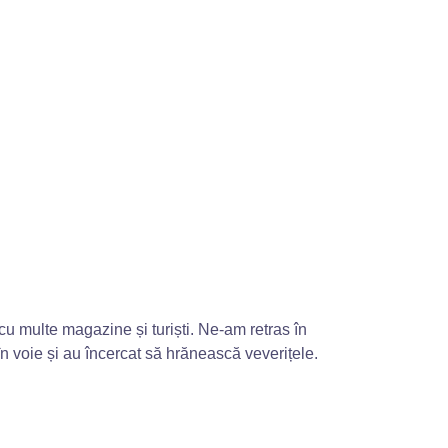
 cu multe magazine și turiști. Ne-am retras în
în voie și au încercat să hrănească veverițele.