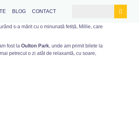
TE
BLOG
CONTACT
 curând s-a mărit cu o minunată fetiță, Millie, care
am fost la
Oulton Park
, unde am primit bilete la
ai petrecut o zi atât de relaxantă, cu soare,