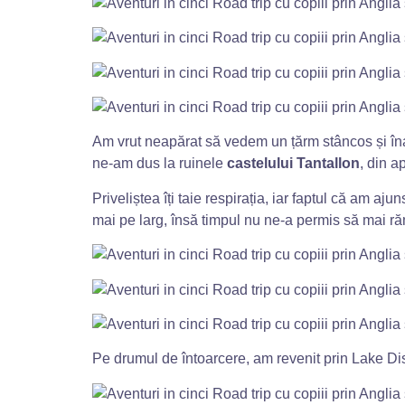
Am vrut neapărat să vedem un țărm stâncos și înal
ne-am dus la ruinele
castelului Tantallon
, din 
Priveliștea îți taie respirația, iar faptul că am aj
mai pe larg, însă timpul nu ne-a permis să mai 
Pe drumul de întoarcere, am revenit prin Lake Dist