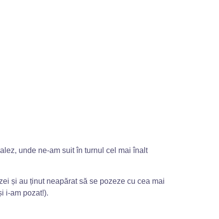
ez, unde ne-am suit în turnul cel mai înalt
lezei și au ținut neapărat să se pozeze cu cea mai
i i-am pozat!).