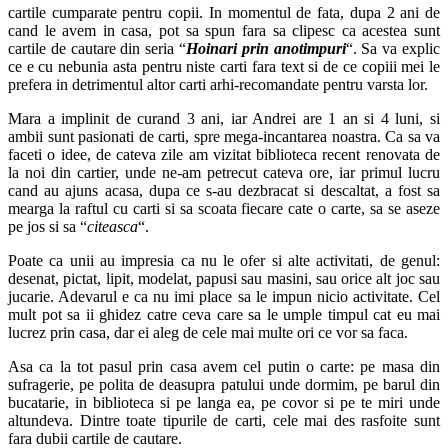
cartile cumparate pentru copii. In momentul de fata, dupa 2 ani de
cand le avem in casa, pot sa spun fara sa clipesc ca acestea sunt
cartile de cautare din seria “
Hoinari prin anotimpuri
“. Sa va explic
ce e cu nebunia asta pentru niste carti fara text si de ce copiii mei le
prefera in detrimentul altor carti arhi-recomandate pentru varsta lor.
Mara a implinit de curand 3 ani, iar Andrei are 1 an si 4 luni, si
ambii sunt pasionati de carti, spre mega-incantarea noastra. Ca sa va
faceti o idee, de cateva zile am vizitat biblioteca recent renovata de
la noi din cartier, unde ne-am petrecut cateva ore, iar primul lucru
cand au ajuns acasa, dupa ce s-au dezbracat si descaltat, a fost sa
mearga la raftul cu carti si sa scoata fiecare cate o carte, sa se aseze
pe jos si sa “
citeasca
“.
Poate ca unii au impresia ca nu le ofer si alte activitati, de genul:
desenat, pictat, lipit, modelat, papusi sau masini, sau orice alt joc sau
jucarie. Adevarul e ca nu imi place sa le impun nicio activitate. Cel
mult pot sa ii ghidez catre ceva care sa le umple timpul cat eu mai
lucrez prin casa, dar ei aleg de cele mai multe ori ce vor sa faca.
Asa ca la tot pasul prin casa avem cel putin o carte: pe masa din
sufragerie, pe polita de deasupra patului unde dormim, pe barul din
bucatarie, in biblioteca si pe langa ea, pe covor si pe te miri unde
altundeva. Dintre toate tipurile de carti, cele mai des rasfoite sunt
fara dubii cartile de cautare.