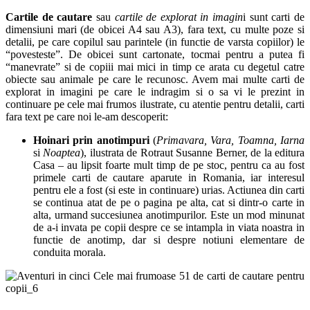
Cartile de cautare
sau
cartile de explorat in imagin
i sunt carti de
dimensiuni mari (de obicei A4 sau A3), fara text, cu multe poze si
detalii, pe care copilul sau parintele (in functie de varsta copiilor) le
“povesteste”. De obicei sunt cartonate, tocmai pentru a putea fi
“manevrate” si de copiii mai mici in timp ce arata cu degetul catre
obiecte sau animale pe care le recunosc. Avem mai multe carti de
explorat in imagini pe care le indragim si o sa vi le prezint in
continuare pe cele mai frumos ilustrate, cu atentie pentru detalii, carti
fara text pe care noi le-am descoperit:
Hoinari prin anotimpuri
(
Primavara, Vara, Toamna, Iarna
si
Noaptea
), ilustrata de Rotraut Susanne Berner, de la editura
Casa – au lipsit foarte mult timp de pe stoc, pentru ca au fost
primele carti de cautare aparute in Romania, iar interesul
pentru ele a fost (si este in continuare) urias. Actiunea din carti
se continua atat de pe o pagina pe alta, cat si dintr-o carte in
alta, urmand succesiunea anotimpurilor. Este un mod minunat
de a-i invata pe copii despre ce se intampla in viata noastra in
functie de anotimp, dar si despre notiuni elementare de
conduita morala.