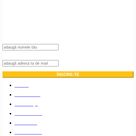
Înscrie-te la newsletter!
Introdu adresa ta de mail pentru a primi notificări de fiecare dată când publicăm
un articol nou pe blog.
Nume
Adresa de mail:
ACASĂ
DESPRE NOI
DESTINAȚII
PLANIFICARE
LIFESTYLE
EVENIMENTE