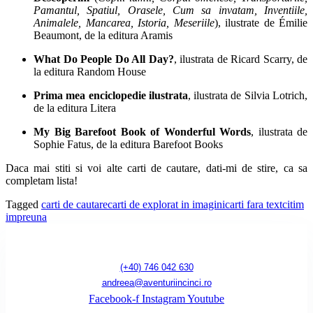
Pamantul, Spatiul, Orasele, Cum sa invatam, Inventiile,
Animalele, Mancarea, Istoria, Meseriile
), ilustrate de Émilie
Beaumont, de la editura Aramis
What Do People Do All Day?
, ilustrata de Ricard Scarry, de
la editura Random House
Prima mea enciclopedie ilustrata
, ilustrata de Silvia Lotrich,
de la editura Litera
My Big Barefoot Book of Wonderful Words
, ilustrata de
Sophie Fatus, de la editura Barefoot Books
Daca mai stiti si voi alte carti de cautare, dati-mi de stire, ca sa
completam lista!
Tagged
carti de cautare
carti de explorat in imagini
carti fara text
citim
impreuna
(+40) 746 042 630
andreea@aventuriincinci.ro
Facebook-f
Instagram
Youtube