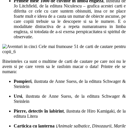
Primele mele 1000 de cuvinte in limba engleza
, ilustrata de
Jo Litchfield, de la editura Niculescu – grafica acestei carti e
diferita ce cele cu care suntem obisnuiti, insa ce ne place
foarte mult e ideea de a cauta un numar de obiecte ascunse, pe
care copiii trebuie sa le descopere si sa le numere. E o
modalitate distractiva de a repeta numaratoarea in limba
engleza, si totodata de a-si exersa perspicacitatea si spiritul de
observatie.
Bineinteles ca sunt o multime de carti de cautare pe care noi nu le
avem si pe care vrem sa le rasfoim macar o data! Printre ele se
numara:
Pompieri
, ilustrata de Anne Suess, de la editura Schwager &
Steinlein
Ursi
, ilustrata de Anne Suess, de la editura Schwager &
Steinlein
Pierre, detectiv în labirint
, ilustrata de Hiro Kamigaki, de la
editura Litera
Carticica cu lanterna
(
Animale salbatice, Dinozaurii, Marile