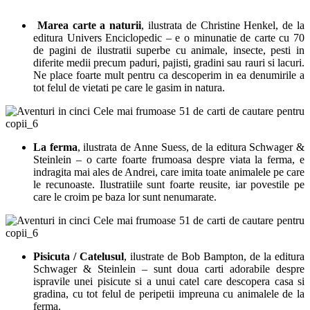
Marea carte a naturii
, ilustrata de Christine Henkel, de la
editura Univers Enciclopedic – e o minunatie de carte cu 70
de pagini de ilustratii superbe cu animale, insecte, pesti in
diferite medii precum paduri, pajisti, gradini sau rauri si lacuri.
Ne place foarte mult pentru ca descoperim in ea denumirile a
tot felul de vietati pe care le gasim in natura.
La ferma
, ilustrata de Anne Suess, de la editura Schwager &
Steinlein – o carte foarte frumoasa despre viata la ferma, e
indragita mai ales de Andrei, care imita toate animalele pe care
le recunoaste. Ilustratiile sunt foarte reusite, iar povestile pe
care le croim pe baza lor sunt nenumarate.
Pisicuta / Catelusul
, ilustrate de Bob Bampton, de la editura
Schwager & Steinlein – sunt doua carti adorabile despre
ispravile unei pisicute si a unui catel care descopera casa si
gradina, cu tot felul de peripetii impreuna cu animalele de la
ferma.