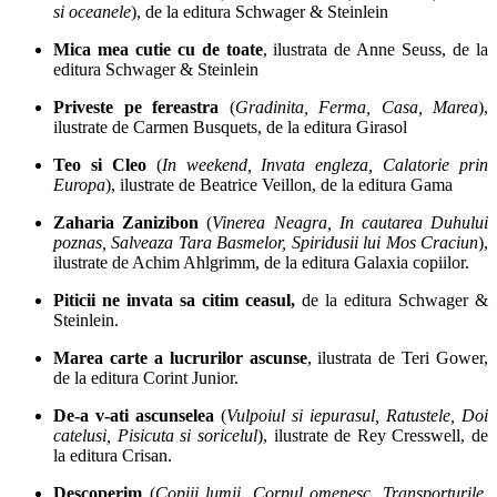
si oceanele
), de la editura Schwager & Steinlein
Mica mea cutie cu de toate
, ilustrata de Anne Seuss, de la
editura Schwager & Steinlein
Priveste pe fereastra
(
Gradinita, Ferma, Casa, Marea
),
ilustrate de Carmen Busquets, de la editura Girasol
Teo si Cleo
(
In weekend, Invata engleza, Calatorie prin
Europa
), ilustrate de Beatrice Veillon, de la editura Gama
Zaharia Zanizibon
(
Vinerea Neagra, In cautarea Duhului
poznas, Salveaza Tara Basmelor, Spiridusii lui Mos Craciun
),
ilustrate de Achim Ahlgrimm, de la editura Galaxia copiilor.
Piticii ne invata sa citim ceasul
,
de la editura Schwager &
Steinlein.
Marea carte a lucrurilor ascunse
, ilustrata de Teri Gower,
de la editura Corint Junior.
De-a v-ati ascunselea
(
Vulpoiul si iepurasul, Ratustele, Doi
catelusi, Pisicuta si soricelul
), ilustrate de Rey Cresswell, de
la editura Crisan.
Descoperim
(
Copiii lumii
, Corpul omenesc, Transporturile,