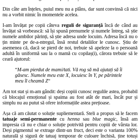
Din câte am înțeles, puiul meu nu a plâns, dar sunt convinsă că nici
nu a vorbit nimic în momentele acelea.
I-am învățat pe copii câteva
reguli de siguranță
încă de când au
învățat să vorbească: să își spună prenumele și numele întreg, să știe
numele ambilor părinți, să știe adresa unde locuim. Adresa încă nu o
țin minte pe de-a-ntregul, însă restul detaliilor le cunosc. Știu de
asemenea că, dacă se pierd de noi, trebuie să apeleze la o persoană
adultă în uniformă sau la o mamă cu copilaș(i), cărora trebuie să le
ceară ajutorul:
“
M-am pierdut de mami/tati. Vă rog să mă ajutați să îi
găsesc. Numele meu este X, locuiesc în Y, pe părintele
meu îl cheamă Z
“
Am tot stat și m-am gândit: deși copiii cunosc regulile astea, probabil
că blocajul emoțional și spaima au fost atât de mari, încât pur și
simplu nu au putut să ofere informațiile astea prețioase.
Așa că am căutat o soluție supliementară. Steli a propus să le facem
tatuaje semi-permanente
cu
henna
sau
blue magic
, însă am
impresia că nu e chiar o soluție potrivită pentru copiii de vârsta lor.
Deși pigmentul se extrage dintr-un fruct, deci este o varianta 100%
naturală și sigură de tatuaj temporar de culoare închisă, ține totuși