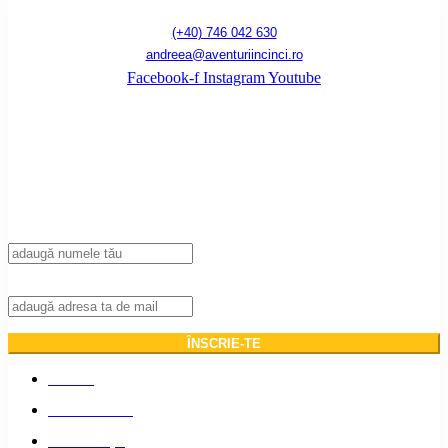
(+40) 746 042 630
andreea@aventuriincinci.ro
Facebook-f
Instagram
Youtube
Înscrie-te la newsletter!
Introdu adresa ta de mail pentru a primi notificări de fiecare dată când publicăm
un articol nou pe blog.
Nume
Adresa de mail:
ACASĂ
DESPRE NOI
DESTINAȚII