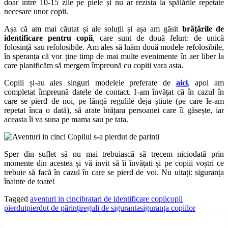
doar între 10-15 zile pe piele și nu ar rezista la spălările repetate
necesare unor copii.
Așa că am mai căutat și ale soluții și așa am găsit
brățările de
identificare pentru copii
, care sunt de două feluri: de unică
folosință sau refolosibile. Am ales să luăm două modele refolosibile,
în speranța că vor ține timp de mai multe evenimente în aer liber la
care planificăm să mergem împreună cu copiii vara asta.
Copiii și-au ales singuri modelele preferate de
aici
, apoi am
completat împreună datele de contact. I-am învățat că în cazul în
care se pierd de noi, pe lângă regulile deja știute (pe care le-am
repetat înca o dată), să arate brățara persoanei care îi găsește, iar
aceasta îi va suna pe mama sau pe tata.
Sper din suflet să nu mai trebuiască să trecem niciodată prin
momente din acestea și vă invit să îi învățati și pe copiii voștri ce
trebuie să facă în cazul în care se pierd de voi. Nu uitați: siguranța
înainte de toate!
Tagged
aventuri in cinci
bratari de identificare copii
copil
pierdut
pierdut de părinți
reguli de siguranta
siguranța copiilor