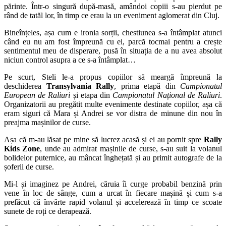
părinte. Într-o singură după-masă, amândoi copiii s-au pierdut pe
rând de tatăl lor, în timp ce erau la un eveniment aglomerat din Cluj.
Bineînțeles, așa cum e ironia sorții, chestiunea s-a întâmplat atunci
când eu nu am fost împreună cu ei, parcă tocmai pentru a crește
sentimentul meu de disperare, pusă în situația de a nu avea absolut
niciun control asupra a ce s-a întâmplat…
Pe scurt, Steli le-a propus copiilor să meargă împreună la
deschiderea
Transylvania Rally
, prima etapă din
Campionatul
European de Raliuri
și etapa din
Campionatul Național de Raliuri
.
Organizatorii au pregătit multe evenimente destinate copiilor, așa că
eram siguri că Mara și Andrei se vor distra de minune din nou în
preajma mașinilor de curse.
Așa că m-au lăsat pe mine să lucrez acasă și ei au pornit spre
Rally
Kids Zone
, unde au admirat mașinile de curse, s-au suit la volanul
bolidelor puternice, au mâncat înghețată și au primit autografe de la
șoferii de curse.
Mi-l și imaginez pe Andrei, căruia îi curge probabil benzină prin
vene în loc de sânge, cum a urcat în fiecare mașină și cum s-a
prefăcut că învârte rapid volanul și accelerează în timp ce scoate
sunete de roți ce derapează.