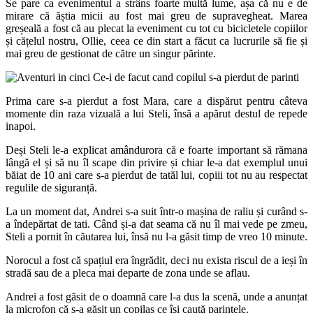
Se pare ca evenimentul a strâns foarte multă lume, așa că nu e de
mirare că ăștia micii au fost mai greu de supravegheat. Marea
greșeală a fost că au plecat la eveniment cu tot cu bicicletele copiilor
și cățelul nostru, Ollie, ceea ce din start a făcut ca lucrurile să fie și
mai greu de gestionat de către un singur părinte.
Prima care s-a pierdut a fost Mara, care a dispărut pentru câteva
momente din raza vizuală a lui Steli, însă a apărut destul de repede
inapoi.
Deși Steli le-a explicat amândurora că e foarte important să rămana
lângă el și să nu îl scape din privire și chiar le-a dat exemplul unui
băiat de 10 ani care s-a pierdut de tatăl lui, copiii tot nu au respectat
regulile de siguranță.
La un moment dat, Andrei s-a suit într-o mașina de raliu și curând s-
a îndepărtat de tati. Când și-a dat seama că nu îl mai vede pe zmeu,
Steli a pornit în căutarea lui, însă nu l-a găsit timp de vreo 10 minute.
Norocul a fost că spațiul era îngrădit, deci nu exista riscul de a ieși în
stradă sau de a pleca mai departe de zona unde se aflau.
Andrei a fost găsit de o doamnă care l-a dus la scenă, unde a anunțat
la microfon că s-a găsit un copilaș ce își caută parintele.